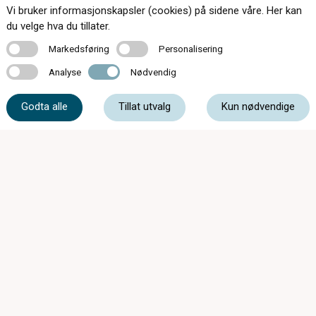
Vi bruker informasjonskapsler (cookies) på sidene våre. Her kan
Kontakt oss
du velge hva du tillater.
Markedsføring
Personalisering
Markedsføring
Personalisering
Analyse
Nødvendig
Analyse
Nødvendig
32 85 00 11
Godta alle
Tillat utvalg
Kun nødvendige
post@lierbyenoptikk.no
Vestsideveien 9B, 3403 Lier
Sommeråpent 29/6 - 14/8:
Mandag - Fredag: 10 - 16