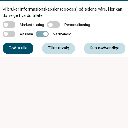
Kontakt oss
Vi bruker informasjonskapsler (cookies) på sidene våre. Her kan
du velge hva du tillater.
Markedsføring
Personalisering
Markedsføring
Personalisering
Analyse
Nødvendig
32 85 00 11
Analyse
Nødvendig
Godta alle
Tillat utvalg
Kun nødvendige
post@lierbyenoptikk.no
Vestsideveien 9B, 3403 Lier
Sommeråpent 29/6 - 14/8:
Mandag - Fredag: 10 - 16