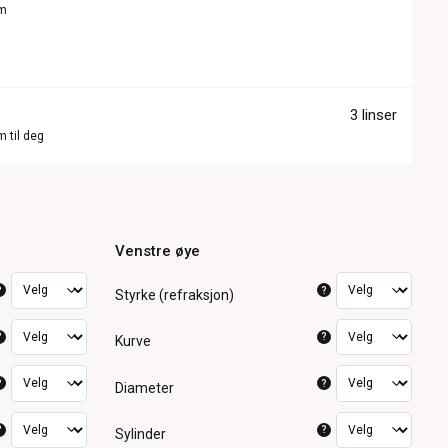
om
3 linser
m til deg
Venstre øye
?
?
Styrke (refraksjon)
?
?
Kurve
?
?
Diameter
?
?
Sylinder