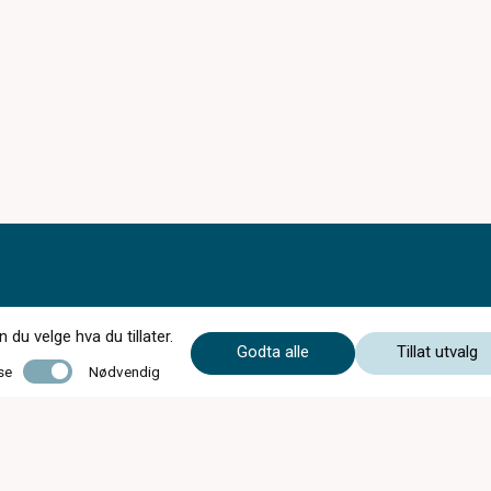
du velge hva du tillater.
Godta alle
Tillat utvalg
Nødvendig
se
Nødvendig
Sommeråpent 29/6 - 14/8:
Mandag - Fredag: 10 - 16
Velkommen til oss i sommer!