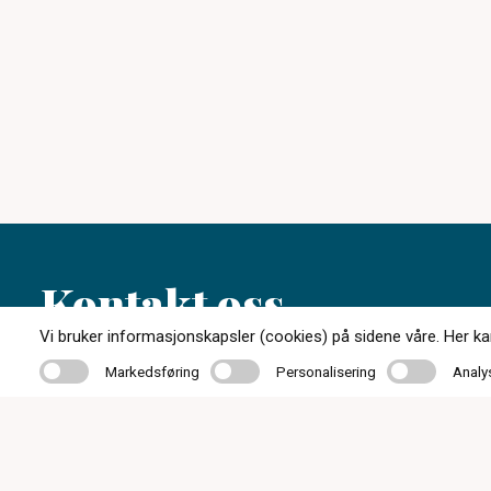
Kontakt oss
Vi bruker informasjonskapsler (cookies) på sidene våre. Her kan 
Markedsføring
Personalisering
Analyse
Markedsføring
Personalisering
Analy
32 85 00 11