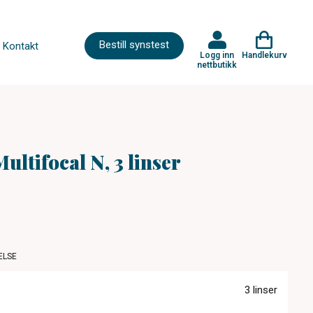
Bestill synstest
Kontakt
Logg inn
Handlekurv
nettbutikk
ultifocal N, 3 linser
ELSE
3 linser