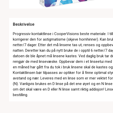
Beskrivelse
Progressiv kontaktlinse i CooperVisions beste materiale. I til
korrigerer den for astigmatisme (skjeve hornhinner). Kan bruke
netter/7 dager. Etter det må linsene tas ut, renses og oppbe
natten. Deretter kan du på nytt bruke de i opptil 6 netter/7 d
datoen de ble åpnet må linsene kastes. Ved daglig bruk tar du
rengjør de med linsevæske. Oppbevar dem i et linseetui med
en måned har gått fra du tok i bruk linsene skal de kastes o
Kontaktlinsen bør tilpasses av optiker for å finne optimal s
avstand og nær. Leveres med en linse som er mer vektet for
(N). Vanligvis brukes en D linse på det ene øyet og en N lins
om det skal være en D eller N linse samt riktig addisjon! Lins
bestilling.