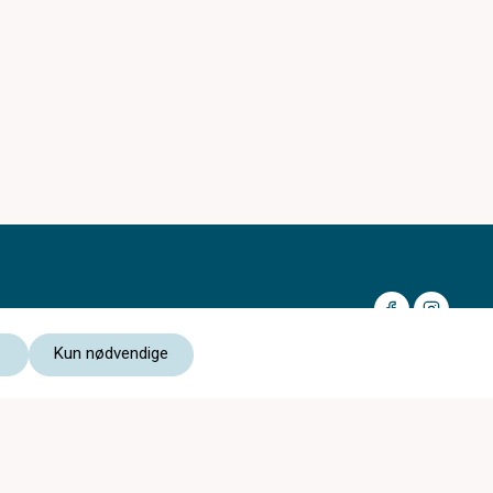
Kun nødvendige
Medlem av:
Les vår personvernerklæring