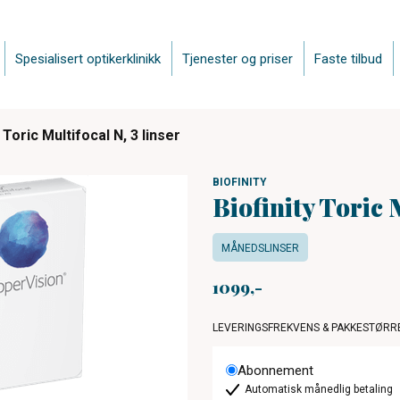
Spesialisert optikerklinikk
Tjenester og priser
Faste tilbud
y Toric Multifocal N, 3 linser
BIOFINITY
Biofinity Toric M
MÅNEDSLINSER
1099
LEVERINGSFREKVENS & PAKKESTØRR
Abonnement
Automatisk månedlig betaling