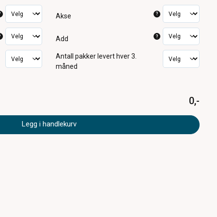
?
?
Akse
?
?
Add
Antall pakker
levert hver 3.
måned
0,-
Legg i handlekurv