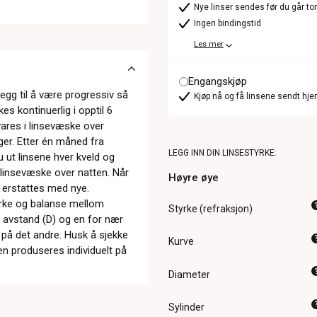
Nye linser sendes før du går t
Ingen bindingstid
Les mer
Engangskjøp
legg til å være progressiv så
Kjøp nå og få linsene sendt hje
s kontinuerlig i opptil 6
vares i linsevæske over
ager. Etter én måned fra
LEGG INN DIN LINSESTYRKE:
 ut linsene hver kveld og
 linsevæske over natten. Når
Høyre øye
g erstattes med nye.
tyrke og balanse mellom
Styrke (refraksjon)
 avstand (D) og en for nær
e på det andre. Husk å sjekke
Kurve
en produseres individuelt på
Diameter
Sylinder