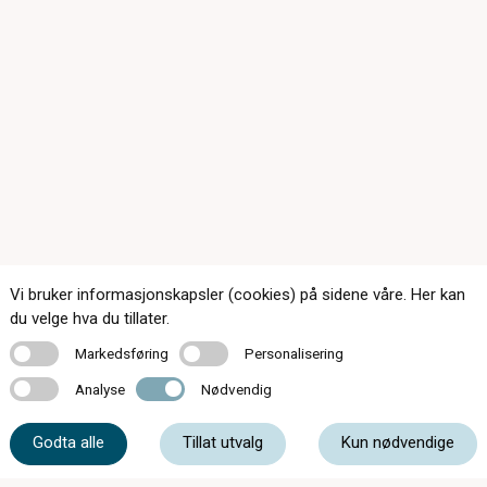
Vi bruker informasjonskapsler (cookies) på sidene våre. Her kan
du velge hva du tillater.
Kontakt oss
Markedsføring
Personalisering
Markedsføring
Personalisering
Analyse
Nødvendig
Analyse
Nødvendig
32 85 00 11
Godta alle
Tillat utvalg
Kun nødvendige