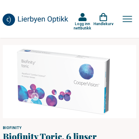
Logg inn
Handlekurv
nettbutikk
BIOFINITY
Biofinity Toric, 6 linser