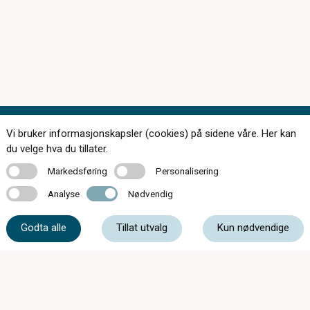
Vi bruker informasjonskapsler (cookies) på sidene våre. Her kan
Kontakt oss
du velge hva du tillater.
Markedsføring
Personalisering
Markedsføring
Personalisering
Analyse
Nødvendig
Analyse
Nødvendig
32 85 00 11
Godta alle
Tillat utvalg
Kun nødvendige