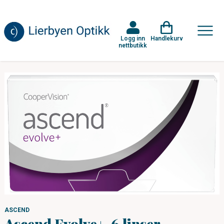
Logg inn
Handlekurv
nettbutikk
ASCEND
Ascend Evolve+, 6 linser