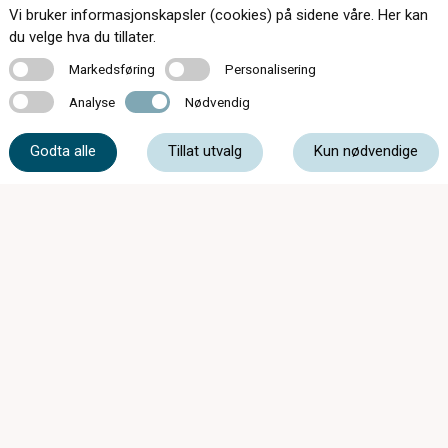
Vi bruker informasjonskapsler (cookies) på sidene våre. Her kan
Kontakt oss
du velge hva du tillater.
Markedsføring
Personalisering
Markedsføring
Personalisering
Analyse
Nødvendig
Analyse
Nødvendig
32 85 00 11
Godta alle
Tillat utvalg
Kun nødvendige
post@lierbyenoptikk.no
Vestsideveien 9B, 3403 Lier
Sommeråpent 29/6 - 14/8:
Mandag - Fredag: 10 - 16